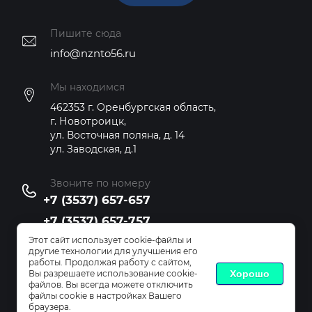
Пишите сюда
info@nznto56.ru
Мы находимся
462353 г. Оренбургская область,
г. Новотроицк,
ул. Восточная поляна, д. 14
ул. Заводская, д.1
Звоните по номеру
+7 (3537) 657-657
+7 (3537) 657-757
Этот сайт использует cookie-файлы и
Copyright © 2022 - 2026
другие технологии для улучшения его
работы. Продолжая работу с сайтом,
Вы разрешаете использование cookie-
Хорошо
файлов. Вы всегда можете отключить
файлы cookie в настройках Вашего
Создание,
разработка сайта
— студия Мегагрупп.ру.
браузера.